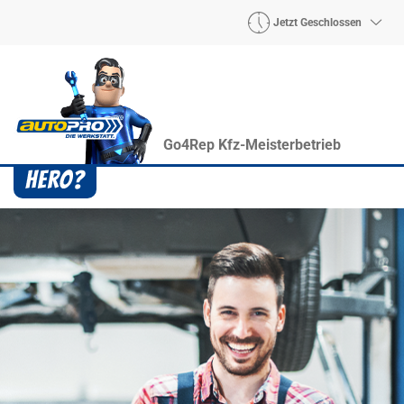
Jetzt Geschlossen
Go4Rep Kfz-Meisterbetrieb
Heroes? Findet man bei uns!
Wie auch wir bringen Handmaker Herby, Rollin‘
Robby und Engineering Esy mit ihrer Superpower
jeden Wagen wieder auf die Bahn.