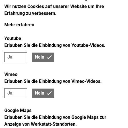
Wir nutzen Cookies auf unserer Website um Ihre
Erfahrung zu verbessern.
LICHT
Mehr erfahren
Unsere Mechaniker sorgen nicht nur für helle
Begeisterung sondern auch für die korrekte
Youtube
Einstellung Ihrer Scheinwerfer und überprüfen die
Erlauben Sie die Einbindung von Youtube-Videos.
ordnungsgemäße Funktion Ihrer kompletten
Beleuchtungsanlage.
Ja
Nein
Vimeo
Erlauben Sie die Einbindung von Vimeo-Videos.
Ja
Nein
STOSSDÄMPFER
Stoßdämpfer gehören zu den besonders
Google Maps
beanspruchten Fahrzeugteilen. Mit unserer
Erlauben Sie die Einbindung von Google Maps zur
Stoßdämpferprüfung gehen Sie auf Nummer sicher,
Anzeige von Werkstatt-Standorten.