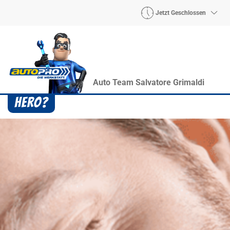
Jetzt Geschlossen
Auto Team Salvatore Grimaldi
Heroes? Findet man bei uns!
Wie auch wir bringen Handmaker Herby, Rollin‘
Robby und Engineering Esy mit ihrer Superpower
jeden Wagen wieder auf die Bahn.