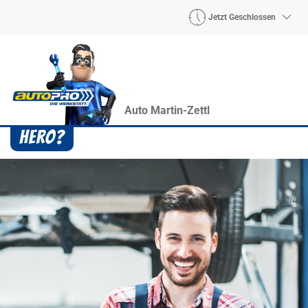
Jetzt Geschlossen
Auto Martin-Zettl
Heroes? Findet man bei uns!
Wie auch wir bringen Handmaker Herby, Rollin‘
Robby und Engineering Esy mit ihrer Superpower
jeden Wagen wieder auf die Bahn.