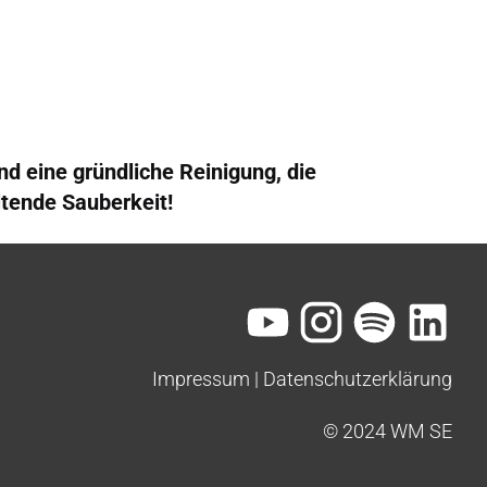
uche
Über uns
Leistungen
autoservice.jobs
d eine gründliche Reinigung, die
ltende Sauberkeit!
Impressum
 | 
Datenschutzerklärung
© 2024 WM SE