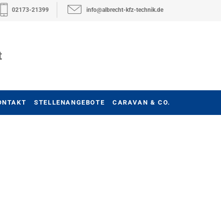
02173-21399
info@albrecht-kfz-technik.de
t
ONTAKT
STELLENANGEBOTE
CARAVAN & CO.